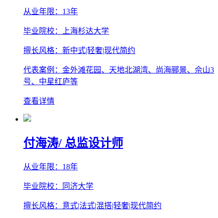
从业年限：13年
毕业院校：上海杉达大学
擅长风格：新中式|轻奢|现代简约
代表案例：金外滩花园、天地北湖湾、尚海郦景、佘山3
号、中星红庐等
查看详情
付海涛
/ 总监设计师
从业年限：18年
毕业院校：同济大学
擅长风格：意式|法式|混搭|轻奢|现代简约