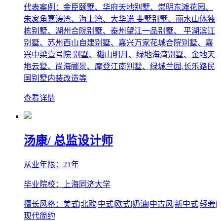
代表案例：金臣颐墅、华府天地别墅、崇明东滩花园、
朱家角嘉涛湾、海上湾、大华诺 斐墅别墅、丽水山体独
栋别墅、湖州合院别墅、泰州望江一品别墅、 平湖滨江
别墅、苏州西山自建别墅、嘉兴万家花城合院别墅、嘉
兴中梁壹号院 别墅、樾山明月、绿地海湾别墅、金地天
地云墅、尚海郦景、摩登江南别墅、绿城兰园.长乐路民
国别墅内装改造等
查看详情
汤康
/ 总监设计师
从业年限：21年
毕业院校：上海同济大学
擅长风格：美式|北欧|中式|欧式|奶油|中古风|新中式|轻奢|
现代简约