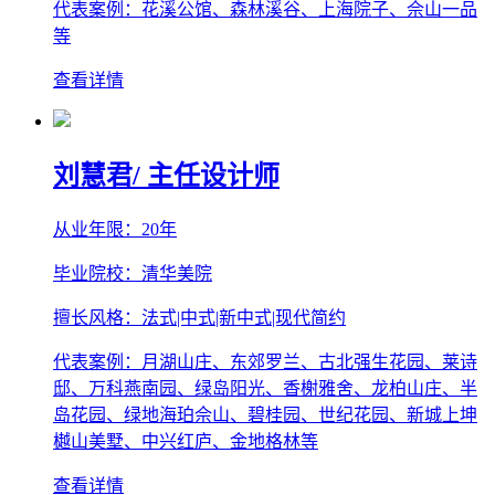
代表案例：花溪公馆、森林溪谷、上海院子、佘山一品
等
查看详情
刘慧君
/ 主任设计师
从业年限：20年
毕业院校：清华美院
擅长风格：法式|中式|新中式|现代简约
代表案例：月湖山庄、东郊罗兰、古北强生花园、莱诗
邸、万科燕南园、绿岛阳光、香榭雅舍、龙柏山庄、半
岛花园、绿地海珀佘山、碧桂园、世纪花园、新城上坤
樾山美墅、中兴红庐、金地格林等
查看详情