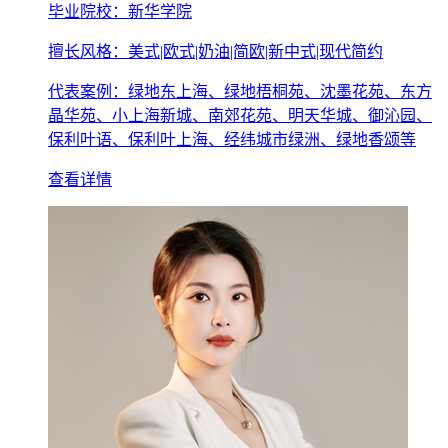
毕业院校：新华学院
擅长风格：美式|欧式|奶油|简欧|新中式|现代简约
代表案例：绿地东上海、绿地梧桐苑、沈墨花苑、东方
晶华苑、小上海新城、南郊花苑、明天华城、御沁园、
保利叶语、保利叶上海、经纬城市绿洲、绿地香颂等
查看详情