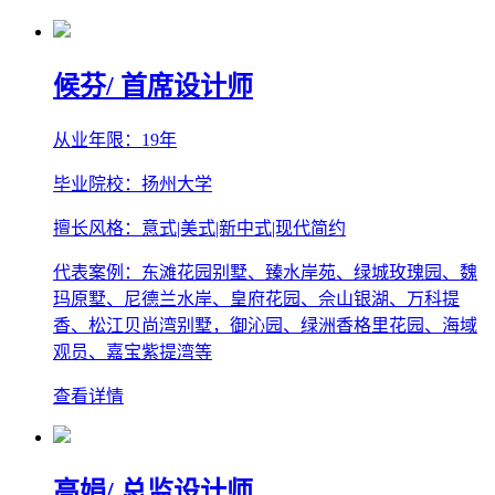
候芬
/ 首席设计师
从业年限：19年
毕业院校：扬州大学
擅长风格：意式|美式|新中式|现代简约
代表案例：东滩花园别墅、臻水岸苑、绿城玫瑰园、魏
玛原墅、尼德兰水岸、皇府花园、佘山银湖、万科提
香、松江贝尚湾别墅，御沁园、绿洲香格里花园、海域
观员、嘉宝紫提湾等
查看详情
高娟
/ 总监设计师