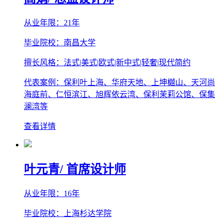
从业年限：21年
毕业院校：南昌大学
擅长风格：法式|美式|欧式|新中式|轻奢|现代简约
代表案例：保利叶上海、华府天地、上坤樾山、天河尚
海庭前、仁恒滨江、旭辉依云湾、保利茉莉公馆、保集
澜湾等
查看详情
叶元青
/ 首席设计师
从业年限：16年
毕业院校：上海杉达学院