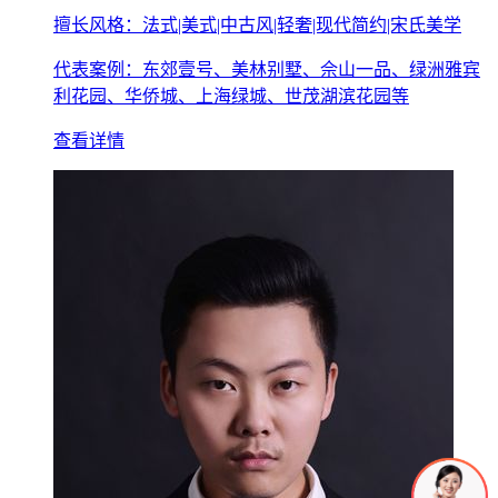
擅长风格：法式|美式|中古风|轻奢|现代简约|宋氏美学
代表案例：东郊壹号、美林别墅、佘山一品、绿洲雅宾
利花园、华侨城、上海绿城、世茂湖滨花园等
查看详情