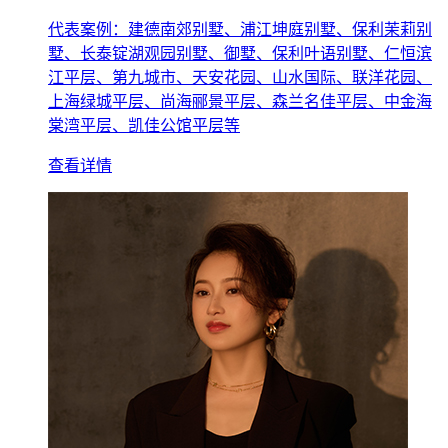
代表案例：建德南郊别墅、浦江坤庭别墅、保利茉莉别
墅、长泰锭湖观园别墅、御墅、保利叶语别墅、仁恒滨
江平层、第九城市、天安花园、山水国际、联洋花园、
上海绿城平层、尚海郦景平层、森兰名佳平层、中金海
棠湾平层、凯佳公馆平层等
查看详情