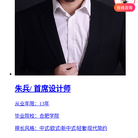
朱兵
/ 首席设计师
从业年限：13年
毕业院校：合肥学院
擅长风格：中式|欧式|新中式|轻奢|现代简约