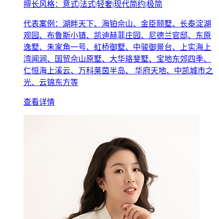
擅长风格：意式|法式|轻奢|现代简约|极简
代表案例：湖畔天下、海铂佘山、金臣颐墅、长泰淀湖
观园、布鲁斯小镇、凯迪赫菲庄园、尼德兰官邸、东原
逸墅、朱家角一号、虹桥御墅、中骏御景台、上实海上
湾闻涧、国贸佘山原墅、大华珞斐墅、宝地东郊四季、
仁恒海上溪云、万科莱茵半岛、 华府天地、中凯城市之
光、云锦东方等
查看详情