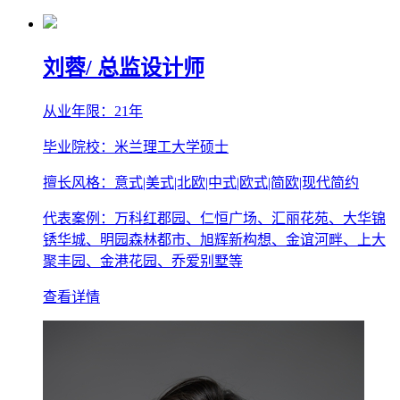
刘蓉
/ 总监设计师
从业年限：21年
毕业院校：米兰理工大学硕士
擅长风格：意式|美式|北欧|中式|欧式|简欧|现代简约
代表案例：万科红郡园、仁恒广场、汇丽花苑、大华锦
锈华城、明园森林都市、旭辉新构想、金谊河畔、上大
聚丰园、金港花园、乔爱别墅等
查看详情