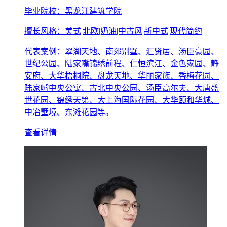
毕业院校：黑龙江建筑学院
擅长风格：美式|北欧|奶油|中古风|新中式|现代简约
代表案例：翠湖天地、南郊别墅、汇贤居、汤臣豪园、
世纪公园、陆家嘴锦绣前程、仁恒滨江、金色家园、静
安府、大华梧桐院、盘龙天地、华丽家族、香梅花园、
陆家嘴中央公寓、古北中央公园、汤臣高尔夫、大唐盛
世花园、锦绣天第、大上海国际花园、大华颐和华城、
中冶墅境、东滩花园等。
查看详情