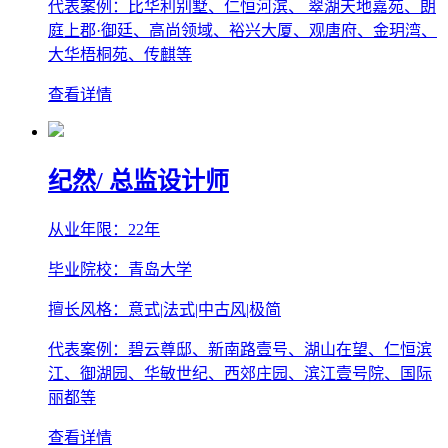
代表案例：比华利别墅、仁恒河滨、 翠湖天地嘉苑、朗
庭上郡·御廷、高尚领域、裕兴大厦、观唐府、金玥湾、
大华梧桐苑、传麒等
查看详情
纪然
/ 总监设计师
从业年限：22年
毕业院校：青岛大学
擅长风格：意式|法式|中古风|极简
代表案例：碧云尊邸、新南路壹号、湖山在望、仁恒滨
江、御湖园、华敏世纪、西郊庄园、滨江壹号院、国际
丽都等
查看详情