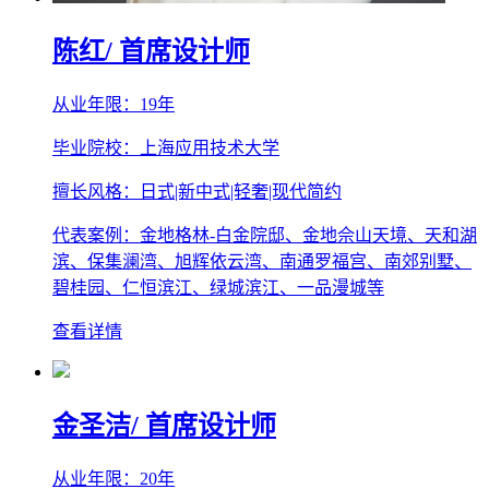
陈红
/ 首席设计师
从业年限：19年
毕业院校：上海应用技术大学
擅长风格：日式|新中式|轻奢|现代简约
代表案例：金地格林-白金院邸、金地佘山天境、天和湖
滨、保集澜湾、旭辉依云湾、南通罗福宫、南郊别墅、
碧桂园、仁恒滨江、绿城滨江、一品漫城等
查看详情
金圣洁
/ 首席设计师
从业年限：20年