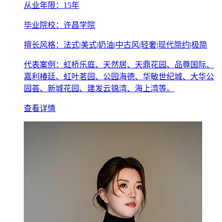
从业年限：15年
毕业院校：许昌学院
擅长风格：法式|美式|奶油|中古风|轻奢|现代简约|极简
代表案例：虹桥乐庭、天然居、天鼎花园、品尊国际、
嘉利椿廷、虹叶茗园、公园海德、华敏世纪城、大华公
园荟、新城花园、建发云锦湾、海上湾等。
查看详情