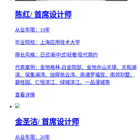
陈红
/ 首席设计师
从业年限：19年
毕业院校：上海应用技术大学
擅长风格：日式|新中式|轻奢|现代简约
代表案例：金地格林-白金院邸、金地佘山天境、天和湖
滨、保集澜湾、旭辉依云湾、南通罗福宫、南郊别墅、
碧桂园、仁恒滨江、绿城滨江、一品漫城等
查看详情
金圣洁
/ 首席设计师
从业年限：20年