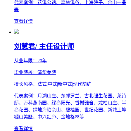
代表案例：花溪公馆、森林溪谷、上海院子、佘山一品
等
查看详情
刘慧君
/ 主任设计师
从业年限：20年
毕业院校：清华美院
擅长风格：法式|中式|新中式|现代简约
代表案例：月湖山庄、东郊罗兰、古北强生花园、莱诗
邸、万科燕南园、绿岛阳光、香榭雅舍、龙柏山庄、半
岛花园、绿地海珀佘山、碧桂园、世纪花园、新城上坤
樾山美墅、中兴红庐、金地格林等
查看详情