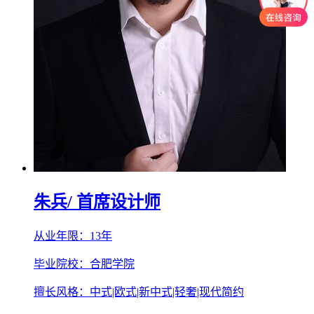
朱兵
/ 首席设计师
从业年限：13年
毕业院校：合肥学院
擅长风格：中式|欧式|新中式|轻奢|现代简约