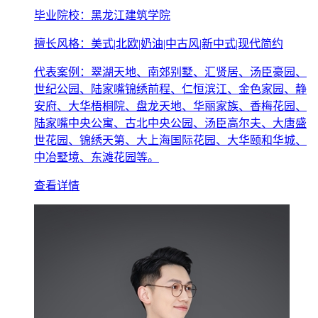
毕业院校：黑龙江建筑学院
擅长风格：美式|北欧|奶油|中古风|新中式|现代简约
代表案例：翠湖天地、南郊别墅、汇贤居、汤臣豪园、
世纪公园、陆家嘴锦绣前程、仁恒滨江、金色家园、静
安府、大华梧桐院、盘龙天地、华丽家族、香梅花园、
陆家嘴中央公寓、古北中央公园、汤臣高尔夫、大唐盛
世花园、锦绣天第、大上海国际花园、大华颐和华城、
中冶墅境、东滩花园等。
查看详情