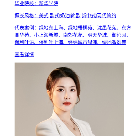
毕业院校：新华学院
擅长风格：美式|欧式|奶油|简欧|新中式|现代简约
代表案例：绿地东上海、绿地梧桐苑、沈墨花苑、东方
晶华苑、小上海新城、南郊花苑、明天华城、御沁园、
保利叶语、保利叶上海、经纬城市绿洲、绿地香颂等
查看详情