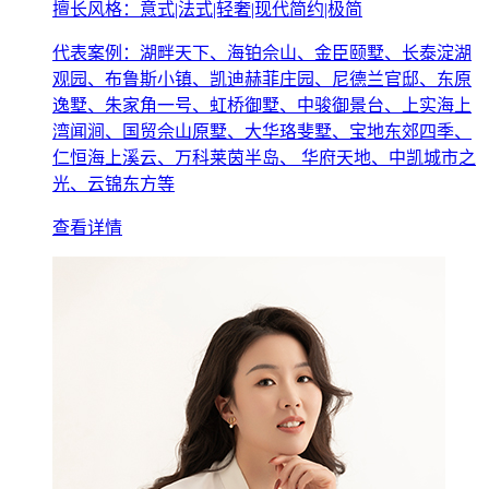
擅长风格：意式|法式|轻奢|现代简约|极简
代表案例：湖畔天下、海铂佘山、金臣颐墅、长泰淀湖
观园、布鲁斯小镇、凯迪赫菲庄园、尼德兰官邸、东原
逸墅、朱家角一号、虹桥御墅、中骏御景台、上实海上
湾闻涧、国贸佘山原墅、大华珞斐墅、宝地东郊四季、
仁恒海上溪云、万科莱茵半岛、 华府天地、中凯城市之
光、云锦东方等
查看详情