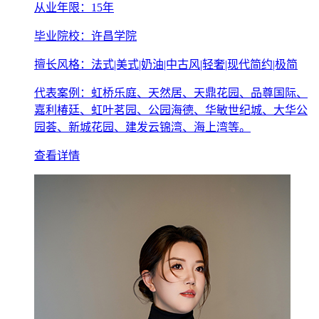
从业年限：15年
毕业院校：许昌学院
擅长风格：法式|美式|奶油|中古风|轻奢|现代简约|极简
代表案例：虹桥乐庭、天然居、天鼎花园、品尊国际、
嘉利椿廷、虹叶茗园、公园海德、华敏世纪城、大华公
园荟、新城花园、建发云锦湾、海上湾等。
查看详情