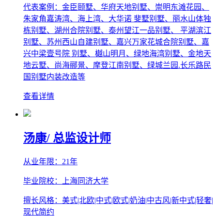
代表案例：金臣颐墅、华府天地别墅、崇明东滩花园、
朱家角嘉涛湾、海上湾、大华诺 斐墅别墅、丽水山体独
栋别墅、湖州合院别墅、泰州望江一品别墅、 平湖滨江
别墅、苏州西山自建别墅、嘉兴万家花城合院别墅、嘉
兴中梁壹号院 别墅、樾山明月、绿地海湾别墅、金地天
地云墅、尚海郦景、摩登江南别墅、绿城兰园.长乐路民
国别墅内装改造等
查看详情
汤康
/ 总监设计师
从业年限：21年
毕业院校：上海同济大学
擅长风格：美式|北欧|中式|欧式|奶油|中古风|新中式|轻奢|
现代简约