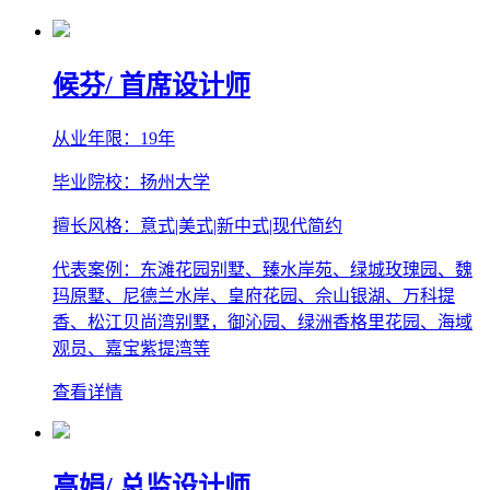
候芬
/ 首席设计师
从业年限：19年
毕业院校：扬州大学
擅长风格：意式|美式|新中式|现代简约
代表案例：东滩花园别墅、臻水岸苑、绿城玫瑰园、魏
玛原墅、尼德兰水岸、皇府花园、佘山银湖、万科提
香、松江贝尚湾别墅，御沁园、绿洲香格里花园、海域
观员、嘉宝紫提湾等
查看详情
高娟
/ 总监设计师