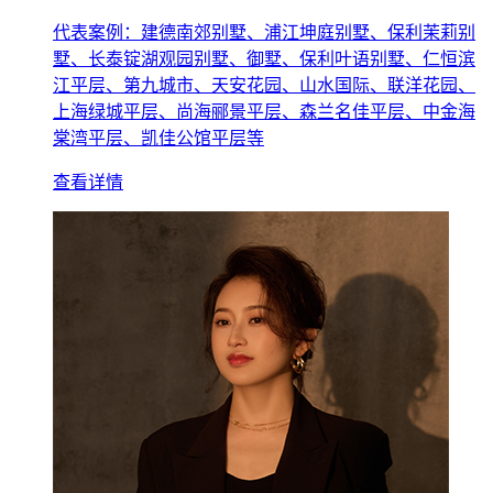
代表案例：建德南郊别墅、浦江坤庭别墅、保利茉莉别
墅、长泰锭湖观园别墅、御墅、保利叶语别墅、仁恒滨
江平层、第九城市、天安花园、山水国际、联洋花园、
上海绿城平层、尚海郦景平层、森兰名佳平层、中金海
棠湾平层、凯佳公馆平层等
查看详情