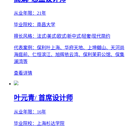
从业年限：21年
毕业院校：南昌大学
擅长风格：法式|美式|欧式|新中式|轻奢|现代简约
代表案例：保利叶上海、华府天地、上坤樾山、天河尚
海庭前、仁恒滨江、旭辉依云湾、保利茉莉公馆、保集
澜湾等
查看详情
叶元青
/ 首席设计师
从业年限：16年
毕业院校：上海杉达学院