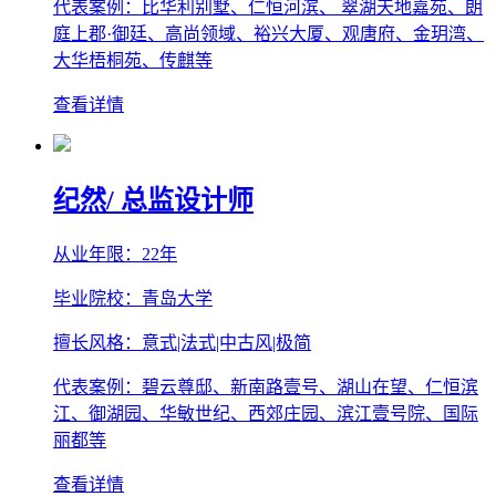
代表案例：比华利别墅、仁恒河滨、 翠湖天地嘉苑、朗
庭上郡·御廷、高尚领域、裕兴大厦、观唐府、金玥湾、
大华梧桐苑、传麒等
查看详情
纪然
/ 总监设计师
从业年限：22年
毕业院校：青岛大学
擅长风格：意式|法式|中古风|极简
代表案例：碧云尊邸、新南路壹号、湖山在望、仁恒滨
江、御湖园、华敏世纪、西郊庄园、滨江壹号院、国际
丽都等
查看详情