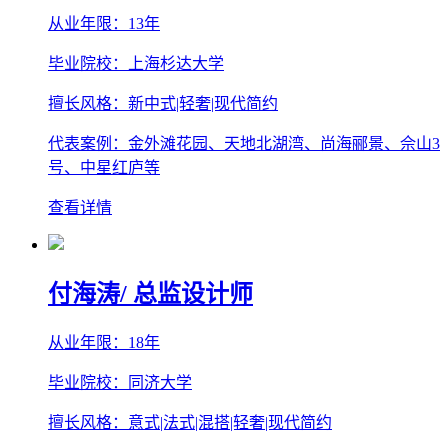
从业年限：13年
毕业院校：上海杉达大学
擅长风格：新中式|轻奢|现代简约
代表案例：金外滩花园、天地北湖湾、尚海郦景、佘山3
号、中星红庐等
查看详情
付海涛
/ 总监设计师
从业年限：18年
毕业院校：同济大学
擅长风格：意式|法式|混搭|轻奢|现代简约