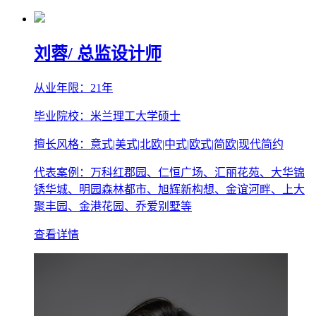
刘蓉
/ 总监设计师
从业年限：21年
毕业院校：米兰理工大学硕士
擅长风格：意式|美式|北欧|中式|欧式|简欧|现代简约
代表案例：万科红郡园、仁恒广场、汇丽花苑、大华锦
锈华城、明园森林都市、旭辉新构想、金谊河畔、上大
聚丰园、金港花园、乔爱别墅等
查看详情