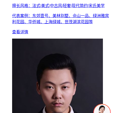
擅长风格：法式|美式|中古风|轻奢|现代简约|宋氏美学
代表案例：东郊壹号、美林别墅、佘山一品、绿洲雅宾
利花园、华侨城、上海绿城、世茂湖滨花园等
查看详情