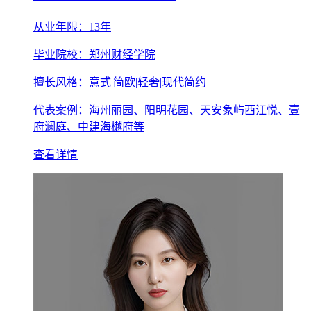
从业年限：13年
毕业院校：郑州财经学院
擅长风格：意式|简欧|轻奢|现代简约
代表案例：海州丽园、阳明花园、天安象屿西江悦、壹
府澜庭、中建海樾府等
查看详情