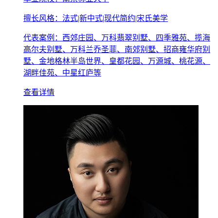
擅长风格：法式|新中式|现代简约|宋氏美学
代表案例：西郊庄园、万科翡翠别墅、四季雅苑、揽海
高尔夫别墅、万科兰乔圣菲、南郊别墅、招商雍华府别
墅、金地格林半岛世界、皇都花园、万源城、桃花源、
湖畔佳苑、中星红庐等
查看详情