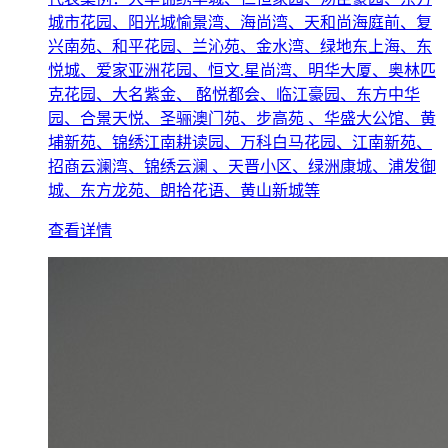
城市花园、阳光城愉景湾、海尚湾、天和尚海庭前、复
兴南苑、和平花园、兰沁苑、金水湾、绿地东上海、东
悦城、爱家亚洲花园、恒文.星尚湾、明华大厦、奥林匹
克花园、大名紫金、 酩悦都会、临江豪园、东方中华
园、合景天悦、圣骊澳门苑、步高苑 、华盛大公馆、黄
埔新苑、锦绣江南耕读园、万科白马花园、江南新苑、
招商云澜湾、锦绣云澜 、天晋小区、绿洲康城、浦发御
城、东方龙苑、朗拾花语、黄山新城等
查看详情