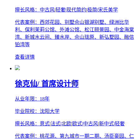
擅长风格：中古风|轻奢|现代简约|极简|宋氏美学
代表案例：西郊花园、别墅佘山银湖别墅、绿洲比华
利、保利茉莉公馆、外滩公馆、松江颐景园、中金海棠
湾、新城水云间、臻水岸、佘山珑原、新弘墅园、融信
铂湾等
查看详情
徐克仙
/ 首席设计师
从业年限：18年
毕业院校：沈阳大学
擅长风格：意式|法式|北欧|欧式|中古风|新中式|轻奢
代表案例：桃花源、第九城市一期二期、汤臣豪园、仁