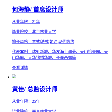
何海静
/ 首席设计师
从业年限：21年
毕业院校：北京林业大学
擅长风格：意式|法式|奶油|现代简约
代表案例：瑞虹新城、华发海上都荟、天山怡景园、天
山华庭、大华锦绣华城、长泰西郊等
查看详情
黄佳
/ 总监设计师
从业年限：25年
毕业院校：南京林业大学