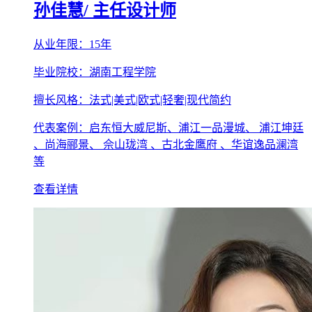
孙佳慧
/ 主任设计师
从业年限：15年
毕业院校：湖南工程学院
擅长风格：法式|美式|欧式|轻奢|现代简约
代表案例：启东恒大威尼斯、浦江一品漫城、 浦江坤廷
、尚海郦景、 佘山珑湾 、古北金鹰府 、华谊逸品澜湾
等
查看详情