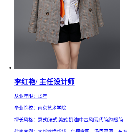
李红艳
/ 主任设计师
从业年限：15年
毕业院校：南京艺术学院
擅长风格：意式|法式|美式|奶油|中古风|现代简约|极简
代表案例：大华锦绣华城、仁恒家园、汤臣豪园、东方