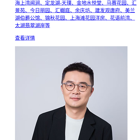
海上湾闻涧、定龙湖-天璞、金地水悦堂、马赛花园、汇
景苑、今日丽园、汇樾庭、余庆坊、建发观唐府、美兰
湖伯爵公馆、锦秋花园、上海滩花园洋房、花语前湾、
太湖翡翠湖岸等
查看详情