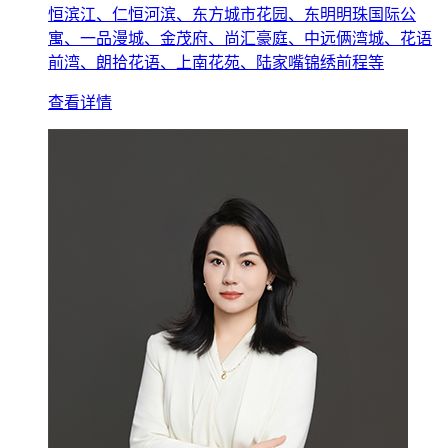
恒滨江、仁恒河滨、东方城市花园、东明明珠国际公
寓、一品漫城、金茂府、尚汇豪庭、中远俩湾城、花语
前湾、朗拾花语、上南花苑、陆家嘴锦绣前程等
查看详情