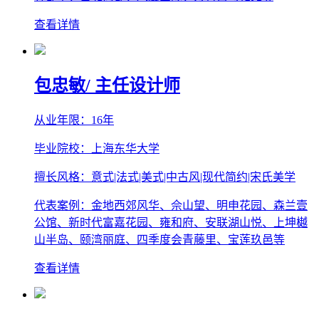
查看详情
包忠敏
/ 主任设计师
从业年限：16年
毕业院校：上海东华大学
擅长风格：意式|法式|美式|中古风|现代简约|宋氏美学
代表案例：金地西郊风华、佘山望、明申花园、森兰壹
公馆、新时代富嘉花园、雍和府、安联湖山悦、上坤樾
山半岛、颐湾丽庭、四季度会青藤里、宝莲玖邑等
查看详情