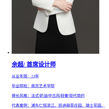
余超
/ 首席设计师
从业年限：23年
毕业院校：南京艺术学院
擅长风格：法式|奶油|中古风|轻奢|现代简约
代表案例：浦东仁恒滨江、凯迪赫菲庄园、瑞士花园、