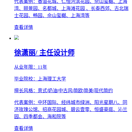
代表案例：香溢花城、仁恒河滨花园、佘山玺樾、上海
湾、颐景园、名都城、上海滩花园 、长泰西郊、古北瑞
士花园、畅园、佘山玺樾、上海湾等
查看详情
徐潇丽
/ 主任设计师
从业年限：11年
毕业院校：上海理工大学
擅长风格：意式|奶油|中古风|简欧|简美|现代简约
代表案例：中环国际、经纬城市绿洲、阳光星期八、同
济玫瑰公馆、招商花园城、碧云壹零、恒盛豪庭、沁兰
园、四季都会、海和院等
查看详情