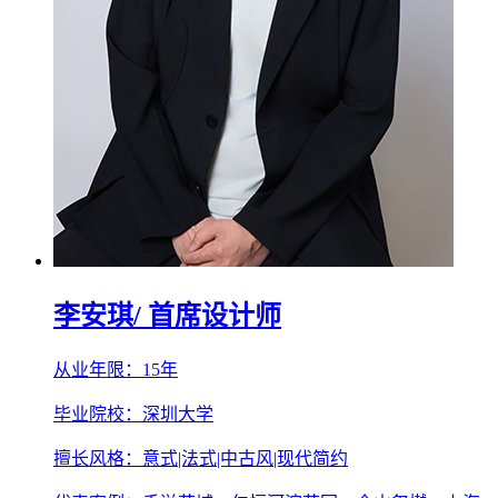
李安琪
/ 首席设计师
从业年限：15年
毕业院校：深圳大学
擅长风格：意式|法式|中古风|现代简约