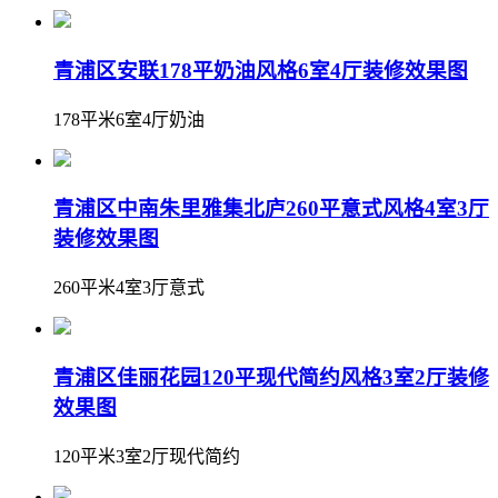
青浦区安联178平奶油风格6室4厅装修效果图
178平米
6室4厅
奶油
青浦区中南朱里雅集北庐260平意式风格4室3厅
装修效果图
260平米
4室3厅
意式
青浦区佳丽花园120平现代简约风格3室2厅装修
效果图
120平米
3室2厅
现代简约