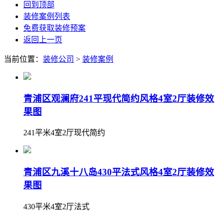
回到顶部
装修案例列表
免费获取装修预案
返回上一页
当前位置：
装修公司
>
装修案例
青浦区观澜府241平现代简约风格4室2厅装修效
果图
241平米
4室2厅
现代简约
青浦区九溪十八岛430平法式风格4室2厅装修效
果图
430平米
4室2厅
法式