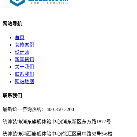
网站导航
首页
装修案例
设计师
新闻资讯
关于我们
联系我们
网站地图
联系我们
最新统一咨询热线：400-850-3200
统帅装饰浦东旗舰体验中心|浦东新区东方路1877号
统帅装饰浦西旗舰体验中心|徐汇区吴中路52号5-6楼