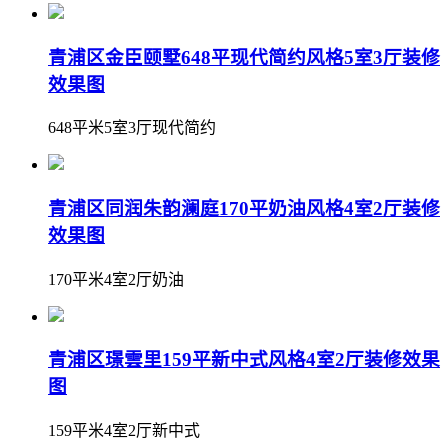
青浦区金臣颐墅648平现代简约风格5室3厅装修
效果图
648平米
5室3厅
现代简约
青浦区同润朱韵澜庭170平奶油风格4室2厅装修
效果图
170平米
4室2厅
奶油
青浦区璟雲里159平新中式风格4室2厅装修效果
图
159平米
4室2厅
新中式